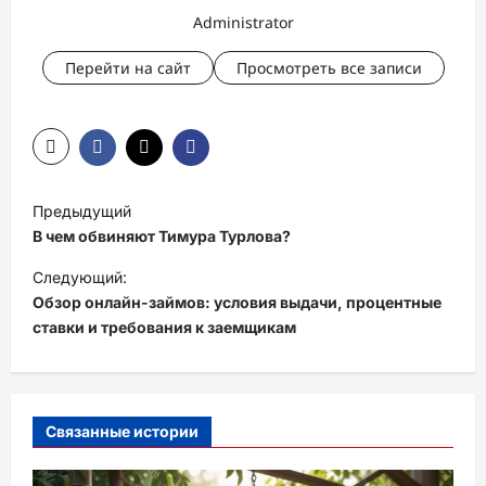
Administrator
Перейти на сайт
Просмотреть все записи
Н
Предыдущий
а
В чем обвиняют Тимура Турлова?
в
Следующий:
и
Обзор онлайн-займов: условия выдачи, процентные
ставки и требования к заемщикам
г
а
ц
и
Связанные истории
я