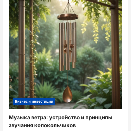
з
а
п
и
с
и
Бизнес и инвестиции
Музыка ветра: устройство и принципы
звучания колокольчиков