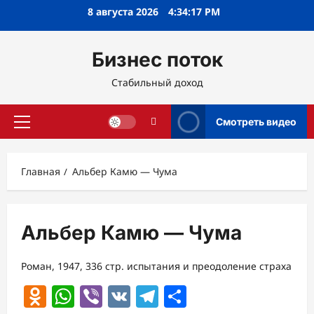
Перейти
8 августа 2026
4:34:17 PM
к
содержимому
Бизнес поток
Стабильный доход
Смотреть видео
Основное
меню
Главная
Альбер Камю — Чума
Альбер Камю — Чума
Роман, 1947, 336 стр. испытания и преодоление страха
Odnoklassniki
WhatsApp
Viber
VK
Telegram
Отправить