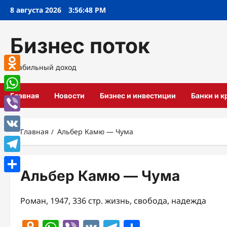
Перейти
8 августа 2026
3:56:48 PM
к
содержимому
Бизнес поток
Стабильный доход
Odnoklassniki
Главная
Новости
Бизнес и инвестиции
Банки и 
WhatsApp
Viber
Главная
Альбер Камю — Чума
VK
Telegram
Альбер Камю — Чума
Отправить
Роман, 1947, 336 стр. жизнь, свобода, надежда