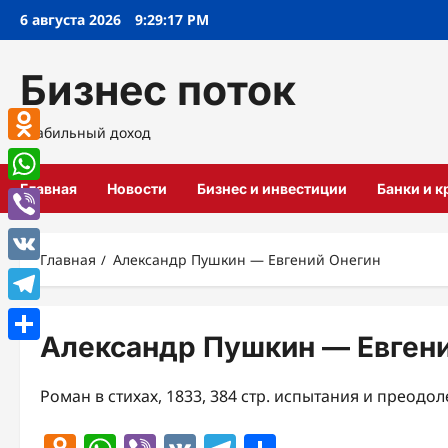
Перейти
6 августа 2026
9:29:17 PM
к
содержимому
Бизнес поток
Стабильный доход
Odnoklassniki
Главная
Новости
Бизнес и инвестиции
Банки и 
WhatsApp
Viber
Главная
Александр Пушкин — Евгений Онегин
VK
Telegram
Александр Пушкин — Евген
Отправить
Роман в стихах, 1833, 384 стр. испытания и преодо