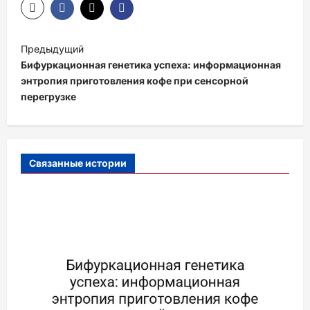
Н
Предыдущий
а
Бифуркационная генетика успеха: информационная
в
энтропия приготовления кофе при сенсорной
перегрузке
и
г
а
Связанные истории
ц
и
я
з
а
п
и