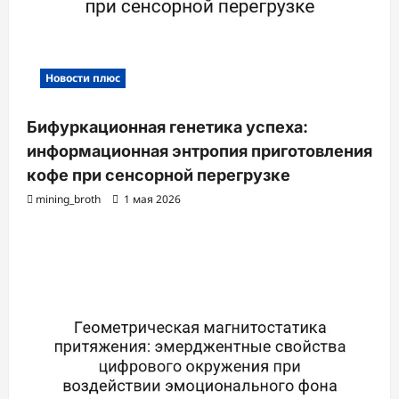
с
и
Новости плюс
Бифуркационная генетика успеха:
информационная энтропия приготовления
кофе при сенсорной перегрузке
mining_broth
1 мая 2026