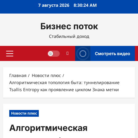
Перейти
7 августа 2026
8:30:25 AM
к
содержимому
Бизнес поток
Стабильный доход
Смотреть видео
Основное
меню
Главная
Новости плюс
Алгоритмическая топология быта: туннелирование
Tsallis Entropy как проявление циклом Знака метки
Новости плюс
Алгоритмическая