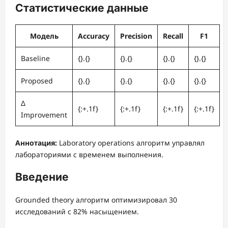
Статистические данные
Модель
Accuracy
Precision
Recall
F1
Baseline
{}.{}
{}.{}
{}.{}
{}.{}
Proposed
{}.{}
{}.{}
{}.{}
{}.{}
Δ
{:+.1f}
{:+.1f}
{:+.1f}
{:+.1f}
Improvement
Аннотация:
Laboratory operations алгоритм управлял
лабораториями с временем выполнения.
Введение
Grounded theory алгоритм оптимизировал 30
исследований с 82% насыщением.