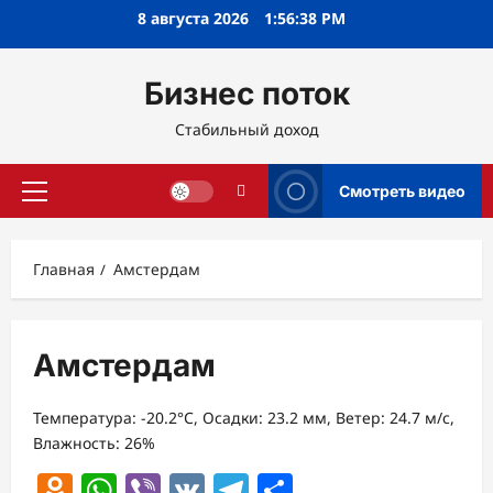
Перейти
8 августа 2026
1:56:38 PM
к
содержимому
Бизнес поток
Стабильный доход
Смотреть видео
Основное
меню
Главная
Амстердам
Амстердам
Температура: -20.2°C, Осадки: 23.2 мм, Ветер: 24.7 м/с,
Влажность: 26%
Odnoklassniki
WhatsApp
Viber
VK
Telegram
Отправить