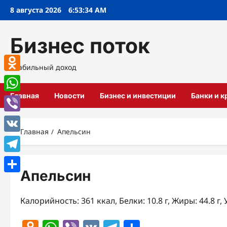
Перейти
8 августа 2026
6:53:34 AM
к
содержимому
Бизнес поток
Стабильный доход
Odnoklassniki
Главная
Новости
Бизнес и инвестиции
Банки и 
WhatsApp
Viber
Главная
Апельсин
VK
Telegram
Апельсин
Отправить
Калорийность: 361 ккал, Белки: 10.8 г, Жиры: 44.8 г, 