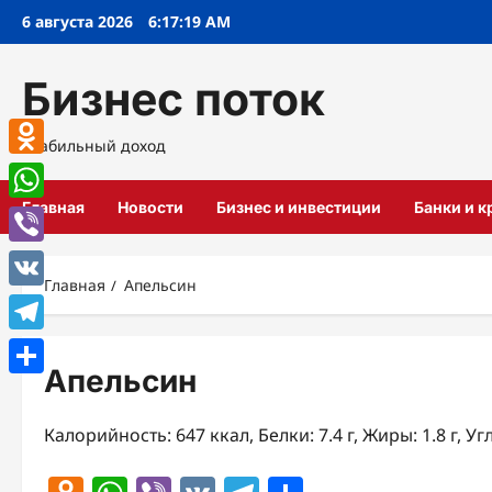
Перейти
6 августа 2026
6:17:19 AM
к
содержимому
Бизнес поток
Стабильный доход
Odnoklassniki
Главная
Новости
Бизнес и инвестиции
Банки и 
WhatsApp
Viber
Главная
Апельсин
VK
Telegram
Апельсин
Отправить
Калорийность: 647 ккал, Белки: 7.4 г, Жиры: 1.8 г, Уг