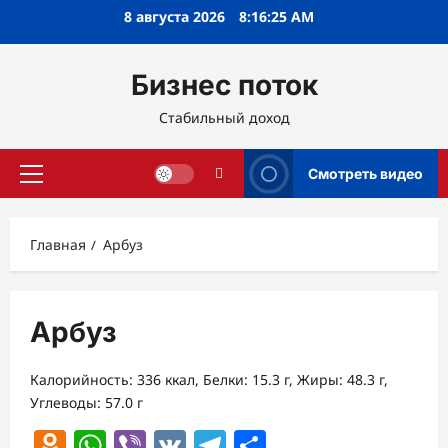
Перейти
8 августа 2026
8:16:26 AM
к
содержимому
Бизнес поток
Стабильный доход
Смотреть видео
Основное
меню
Главная
Арбуз
Арбуз
Калорийность: 336 ккал, Белки: 15.3 г, Жиры: 48.3 г,
Углеводы: 57.0 г
Odnoklassniki
WhatsApp
Viber
VK
Telegram
Отправить