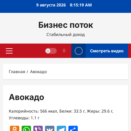
Перейти
9 августа 2026
8:15:19 AM
к
содержимому
Бизнес поток
Стабильный доход
Смотреть видео
Основное
меню
Главная
Авокадо
Авокадо
Калорийность: 566 ккал, Белки: 33.5 г, Жиры: 29.6 г,
Углеводы: 1.1 г
Odnoklassniki
WhatsApp
Viber
VK
Telegram
Отправить