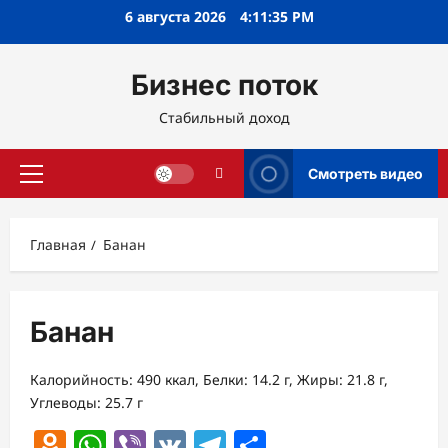
Перейти
6 августа 2026
4:11:35 PM
к
содержимому
Бизнес поток
Стабильный доход
Смотреть видео
Основное
меню
Главная
Банан
Банан
Калорийность: 490 ккал, Белки: 14.2 г, Жиры: 21.8 г,
Углеводы: 25.7 г
Odnoklassniki
WhatsApp
Viber
VK
Telegram
Отправить