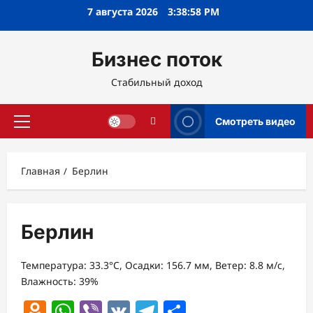
Перейти
7 августа 2026
3:38:59 PM
к
содержимому
Бизнес поток
Стабильный доход
Смотреть видео
Основное
меню
Главная
Берлин
Берлин
Температура: 33.3°C, Осадки: 156.7 мм, Ветер: 8.8 м/с,
Влажность: 39%
Odnoklassniki
WhatsApp
Viber
VK
Telegram
Отправить