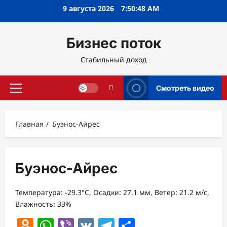
Перейти
9 августа 2026
7:50:48 AM
к
содержимому
Бизнес поток
Стабильный доход
Смотреть видео
Основное
меню
Главная
Буэнос-Айрес
Буэнос-Айрес
Температура: -29.3°C, Осадки: 27.1 мм, Ветер: 21.2 м/с,
Влажность: 33%
Odnoklassniki
WhatsApp
Viber
VK
Telegram
Отправить