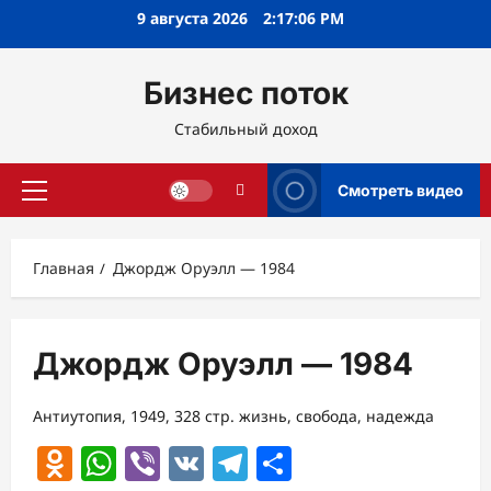
Перейти
9 августа 2026
2:17:06 PM
к
содержимому
Бизнес поток
Стабильный доход
Смотреть видео
Основное
меню
Главная
Джордж Оруэлл — 1984
Джордж Оруэлл — 1984
Антиутопия, 1949, 328 стр. жизнь, свобода, надежда
Odnoklassniki
WhatsApp
Viber
VK
Telegram
Отправить