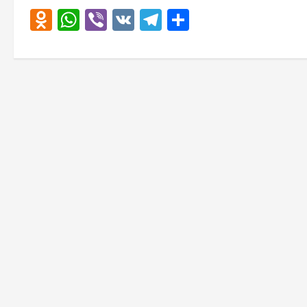
Odnoklassniki
WhatsApp
Viber
VK
Telegram
Отправить