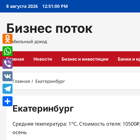
Перейти
8 августа 2026
12:51:01 PM
к
содержимому
Бизнес поток
Стабильный доход
Odnoklassniki
Главная
Новости
Бизнес и инвестиции
Банки и 
WhatsApp
Viber
Главная
Екатеринбург
VK
Telegram
Екатеринбург
Отправить
Средняя температура: 1°C, Стоимость отеля: 10500
осень