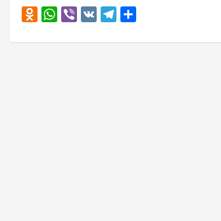
Odnoklassniki
WhatsApp
Viber
VK
Telegram
Отправить