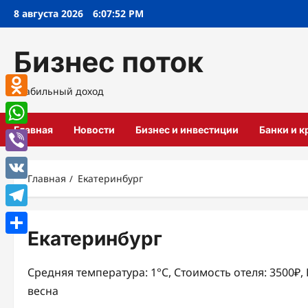
Перейти
8 августа 2026
6:07:52 PM
к
содержимому
Бизнес поток
Стабильный доход
Odnoklassniki
Главная
Новости
Бизнес и инвестиции
Банки и 
WhatsApp
Viber
Главная
Екатеринбург
VK
Telegram
Екатеринбург
Отправить
Средняя температура: 1°C, Стоимость отеля: 3500₽
весна