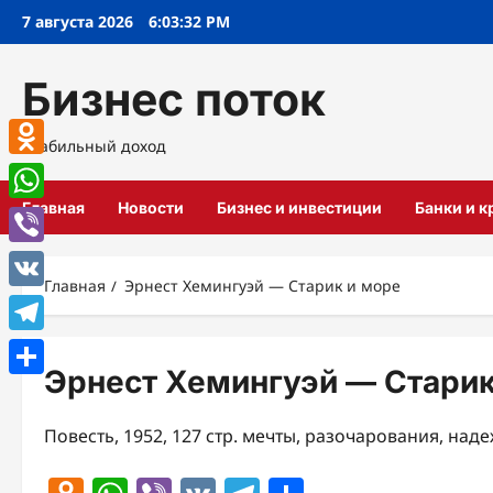
Перейти
7 августа 2026
6:03:33 PM
к
содержимому
Бизнес поток
Стабильный доход
Odnoklassniki
Главная
Новости
Бизнес и инвестиции
Банки и 
WhatsApp
Viber
Главная
Эрнест Хемингуэй — Старик и море
VK
Telegram
Эрнест Хемингуэй — Старик
Отправить
Повесть, 1952, 127 стр. мечты, разочарования, над