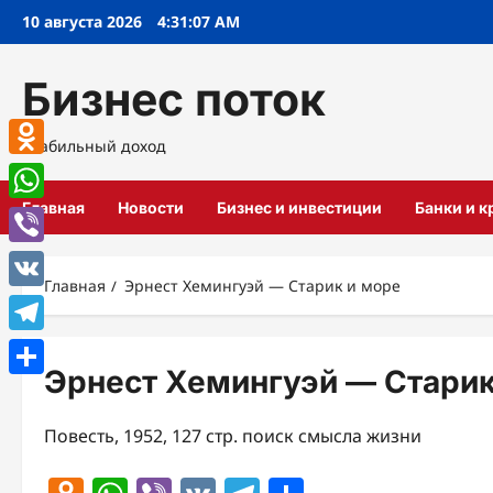
Перейти
10 августа 2026
4:31:08 AM
к
содержимому
Бизнес поток
Стабильный доход
Odnoklassniki
Главная
Новости
Бизнес и инвестиции
Банки и 
WhatsApp
Viber
Главная
Эрнест Хемингуэй — Старик и море
VK
Telegram
Эрнест Хемингуэй — Старик
Отправить
Повесть, 1952, 127 стр. поиск смысла жизни