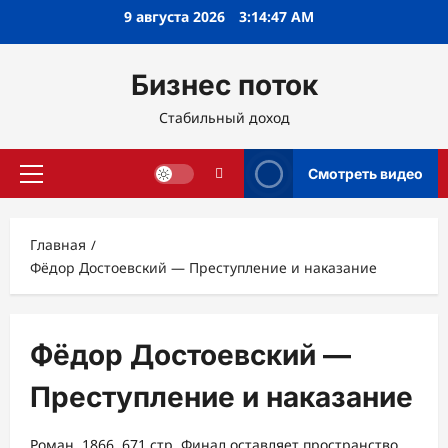
Перейти
9 августа 2026
3:14:48 AM
к
содержимому
Бизнес поток
Стабильный доход
Смотреть видео
Основное
меню
Главная
Фёдор Достоевский — Преступление и наказание
Фёдор Достоевский —
Преступление и наказание
Роман, 1866, 671 стр. Финал оставляет пространство