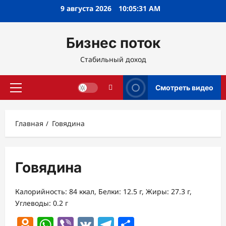
Перейти
9 августа 2026
10:05:32 AM
к
содержимому
Бизнес поток
Стабильный доход
Смотреть видео
Основное
меню
Главная
Говядина
Говядина
Калорийность: 84 ккал, Белки: 12.5 г, Жиры: 27.3 г,
Углеводы: 0.2 г
Odnoklassniki
WhatsApp
Viber
VK
Telegram
Отправить