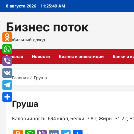
Перейти
8 августа 2026
11:25:50 AM
к
содержимому
Бизнес поток
Стабильный доход
Odnoklassniki
Главная
Новости
Бизнес и инвестиции
Банки и 
WhatsApp
Viber
Главная
Груша
VK
Telegram
Груша
Отправить
Калорийность: 694 ккал, Белки: 7.8 г, Жиры: 31.2 г, У