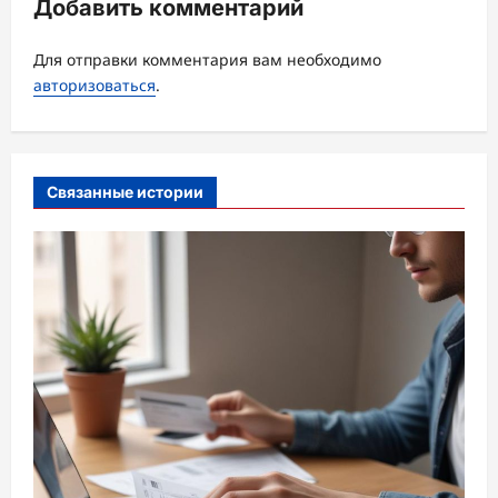
ц
Добавить комментарий
и
Для отправки комментария вам необходимо
я
авторизоваться
.
з
а
п
Связанные истории
и
с
и