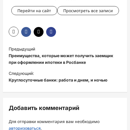
Перейти на сайт
Просмотреть все записи
Н
Предыдущий
а
Преимущества, которые может получить заемщик
в
при оформлении ипотеки в Росбанке
и
Следующий:
Круглосуточные банки: работа и днем, и ночью
г
а
ц
Добавить комментарий
и
я
Для отправки комментария вам необходимо
з
авторизоваться
.