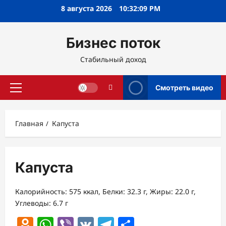
Перейти
8 августа 2026
10:32:09 PM
к
содержимому
Бизнес поток
Стабильный доход
Смотреть видео
Основное
меню
Главная
Капуста
Капуста
Калорийность: 575 ккал, Белки: 32.3 г, Жиры: 22.0 г,
Углеводы: 6.7 г
Odnoklassniki
WhatsApp
Viber
VK
Telegram
Отправить