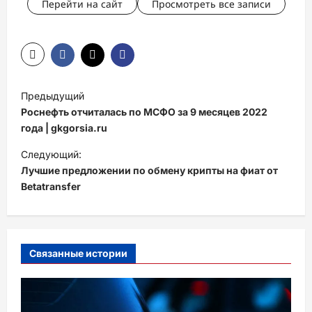
Перейти на сайт
Просмотреть все записи
Н
Предыдущий
а
Роснефть отчиталась по МСФО за 9 месяцев 2022
в
года | gkgorsia.ru
и
Следующий:
Лучшие предложении по обмену крипты на фиат от
г
Betatransfer
а
ц
и
Связанные истории
я
з
а