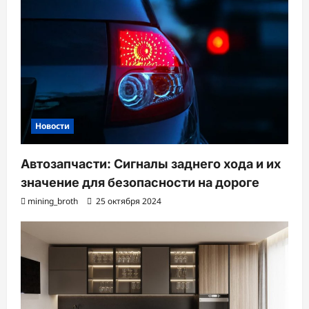
п
и
с
и
Новости
Автозапчасти: Сигналы заднего хода и их
значение для безопасности на дороге
mining_broth
25 октября 2024