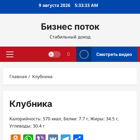
Перейти
9 августа 2026
5:33:33 AM
к
содержимому
Бизнес поток
Стабильный доход
Смотреть видео
Основное
меню
Главная
Клубника
Клубника
Калорийность: 570 ккал, Белки: 7.7 г, Жиры: 34.5 г,
Углеводы: 30.4 г
Odnoklassniki
WhatsApp
Viber
VK
Telegram
Отправить