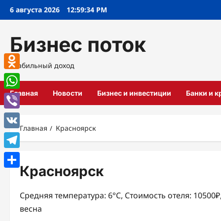
Перейти
6 августа 2026
12:59:35 PM
к
содержимому
Бизнес поток
Стабильный доход
Odnoklassniki
Главная
Новости
Бизнес и инвестиции
Банки и 
WhatsApp
Viber
Главная
Красноярск
VK
Telegram
Красноярск
Отправить
Средняя температура: 6°C, Стоимость отеля: 10500
весна