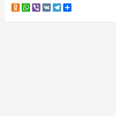
Odnoklassniki
WhatsApp
Viber
VK
Telegram
Отправить