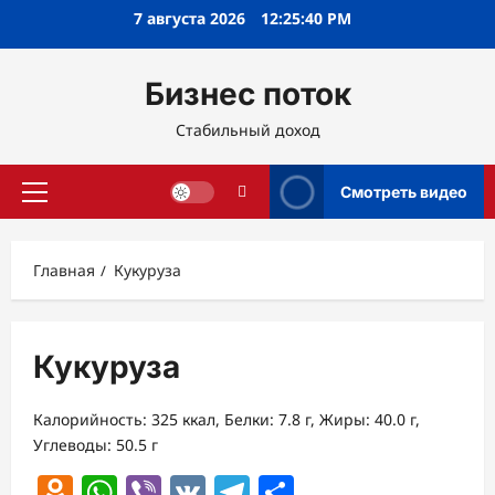
Перейти
7 августа 2026
12:25:41 PM
к
содержимому
Бизнес поток
Стабильный доход
Смотреть видео
Основное
меню
Главная
Кукуруза
Кукуруза
Калорийность: 325 ккал, Белки: 7.8 г, Жиры: 40.0 г,
Углеводы: 50.5 г
Odnoklassniki
WhatsApp
Viber
VK
Telegram
Отправить