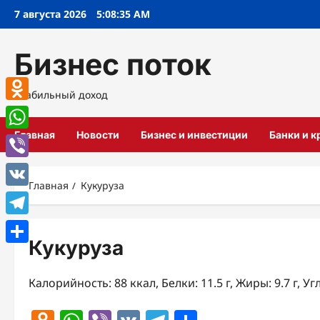
Перейти
7 августа 2026
5:08:36 AM
к
содержимому
Бизнес поток
Стабильный доход
Odnoklassniki
Главная
Новости
Бизнес и инвестиции
Банки и 
WhatsApp
Viber
Главная
Кукуруза
VK
Telegram
Кукуруза
Отправить
Калорийность: 88 ккал, Белки: 11.5 г, Жиры: 9.7 г, Уг