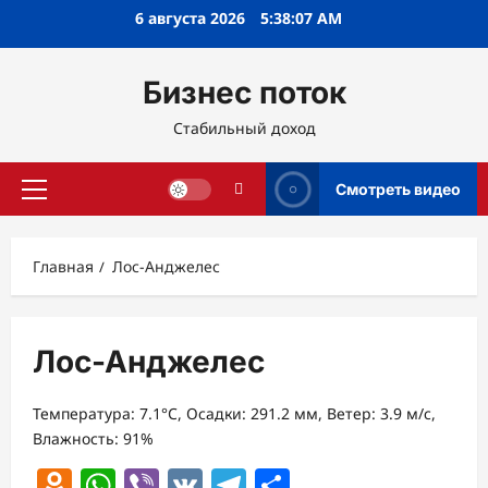
Перейти
6 августа 2026
5:38:08 AM
к
содержимому
Бизнес поток
Стабильный доход
Смотреть видео
Основное
меню
Главная
Лос-Анджелес
Лос-Анджелес
Температура: 7.1°C, Осадки: 291.2 мм, Ветер: 3.9 м/с,
Влажность: 91%
Odnoklassniki
WhatsApp
Viber
VK
Telegram
Отправить