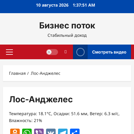
Перейти
10 августа 2026
1:37:51 AM
к
содержимому
Бизнес поток
Стабильный доход
Смотреть видео
Основное
меню
Главная
Лос-Анджелес
Лос-Анджелес
Температура: 18.1°C, Осадки: 51.6 мм, Ветер: 6.3 м/с,
Влажность: 21%
Odnoklassniki
WhatsApp
Viber
VK
Telegram
Отправить