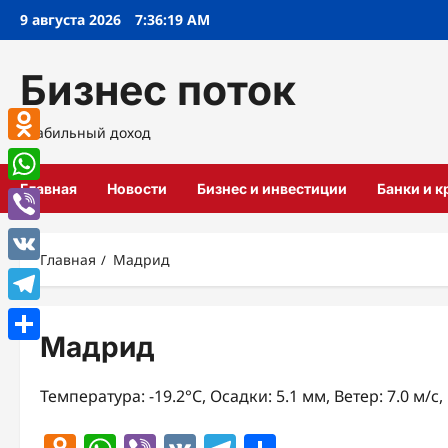
Перейти
9 августа 2026
7:36:20 AM
к
содержимому
Бизнес поток
Стабильный доход
Odnoklassniki
Главная
Новости
Бизнес и инвестиции
Банки и 
WhatsApp
Viber
Главная
Мадрид
VK
Telegram
Мадрид
Отправить
Температура: -19.2°C, Осадки: 5.1 мм, Ветер: 7.0 м/с