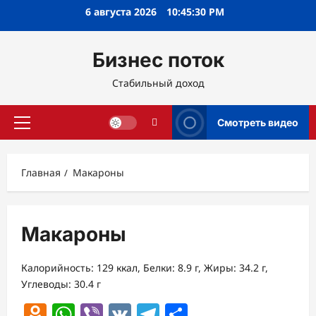
Перейти
6 августа 2026
10:45:31 PM
к
содержимому
Бизнес поток
Стабильный доход
Смотреть видео
Основное
меню
Главная
Макароны
Макароны
Калорийность: 129 ккал, Белки: 8.9 г, Жиры: 34.2 г,
Углеводы: 30.4 г
Odnoklassniki
WhatsApp
Viber
VK
Telegram
Отправить