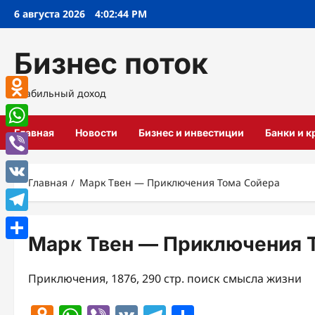
Перейти
6 августа 2026
4:02:45 PM
к
содержимому
Бизнес поток
Стабильный доход
Odnoklassniki
Главная
Новости
Бизнес и инвестиции
Банки и 
WhatsApp
Viber
Главная
Марк Твен — Приключения Тома Сойера
VK
Telegram
Марк Твен — Приключения 
Отправить
Приключения, 1876, 290 стр. поиск смысла жизни