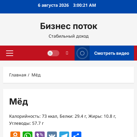
Перейти
6 августа 2026
3:00:22 AM
к
содержимому
Бизнес поток
Стабильный доход
Смотреть видео
Основное
меню
Главная
Мёд
Мёд
Калорийность: 73 ккал, Белки: 29.4 г, Жиры: 10.8 г,
Углеводы: 57.7 г
Odnoklassniki
WhatsApp
Viber
VK
Telegram
Отправить