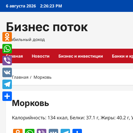
Перейти
6 августа 2026
2:26:24 PM
к
содержимому
Бизнес поток
Стабильный доход
Odnoklassniki
Главная
Новости
Бизнес и инвестиции
Банки и 
WhatsApp
Viber
Главная
Морковь
VK
Telegram
Морковь
Отправить
Калорийность: 134 ккал, Белки: 37.1 г, Жиры: 40.2 г, 