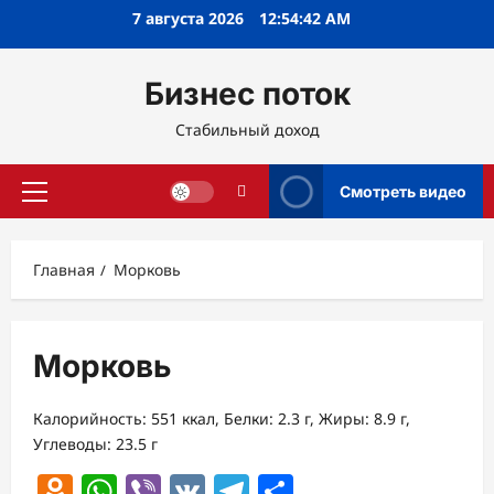
Перейти
7 августа 2026
12:54:43 AM
к
содержимому
Бизнес поток
Стабильный доход
Смотреть видео
Основное
меню
Главная
Морковь
Морковь
Калорийность: 551 ккал, Белки: 2.3 г, Жиры: 8.9 г,
Углеводы: 23.5 г
Odnoklassniki
WhatsApp
Viber
VK
Telegram
Отправить