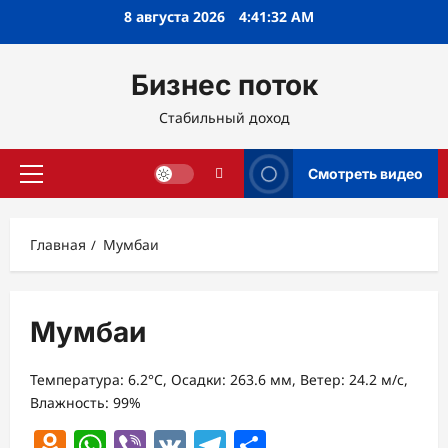
Перейти
8 августа 2026
4:41:32 AM
к
содержимому
Бизнес поток
Стабильный доход
Смотреть видео
Основное
меню
Главная
Мумбаи
Мумбаи
Температура: 6.2°C, Осадки: 263.6 мм, Ветер: 24.2 м/с,
Влажность: 99%
Odnoklassniki
WhatsApp
Viber
VK
Telegram
Отправить