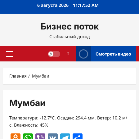
Перейти
6 августа 2026
11:17:53 AM
к
содержимому
Бизнес поток
Стабильный доход
Смотреть видео
Основное
меню
Главная
Мумбаи
Мумбаи
Температура: -12.7°C, Осадки: 294.4 мм, Ветер: 10.2 м/
с, Влажность: 45%
Odnoklassniki
WhatsApp
Viber
VK
Telegram
Отправить