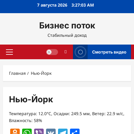
Перейти
7 августа 2026
3:27:03 AM
к
содержимому
Бизнес поток
Стабильный доход
Смотреть видео
Основное
меню
Главная
Нью-Йорк
Нью-Йорк
Температура: 12.0°C, Осадки: 249.5 мм, Ветер: 22.9 м/с,
Влажность: 58%
Odnoklassniki
WhatsApp
Viber
VK
Telegram
Отправить