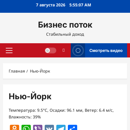
Перейти
7 августа 2026
5:55:07 AM
к
содержимому
Бизнес поток
Стабильный доход
Смотреть видео
Основное
меню
Главная
Нью-Йорк
Нью-Йорк
Температура: 9.5°C, Осадки: 96.1 мм, Ветер: 6.4 м/с,
Влажность: 39%
Odnoklassniki
WhatsApp
Viber
VK
Telegram
Отправить