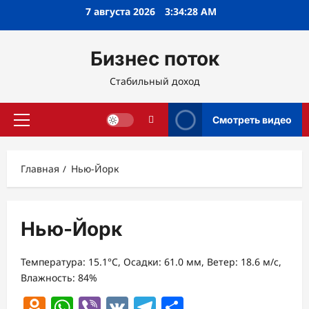
Перейти
7 августа 2026
3:34:29 AM
к
содержимому
Бизнес поток
Стабильный доход
Смотреть видео
Основное
меню
Главная
Нью-Йорк
Нью-Йорк
Температура: 15.1°C, Осадки: 61.0 мм, Ветер: 18.6 м/с,
Влажность: 84%
Odnoklassniki
WhatsApp
Viber
VK
Telegram
Отправить