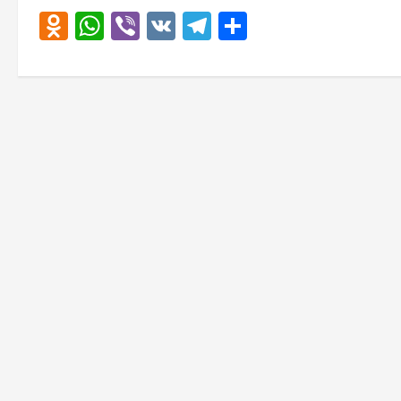
Odnoklassniki
WhatsApp
Viber
VK
Telegram
Отправить