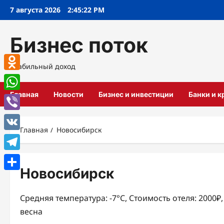
Перейти
7 августа 2026
2:45:23 PM
к
содержимому
Бизнес поток
Стабильный доход
Odnoklassniki
Главная
Новости
Бизнес и инвестиции
Банки и 
WhatsApp
Viber
Главная
Новосибирск
VK
Telegram
Новосибирск
Отправить
Средняя температура: -7°C, Стоимость отеля: 2000₽
весна