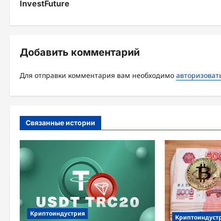
InvestFuture
в
и
г
Добавить комментарий
а
Для отправки комментария вам необходимо
авторизоват
ц
и
я
Связанные истории
з
а
п
и
с
Криптоиндустрия
Криптоиндуст