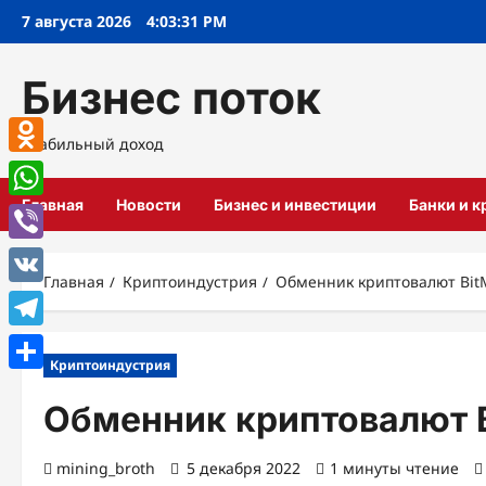
Перейти
7 августа 2026
4:03:32 PM
к
содержимому
Бизнес поток
Стабильный доход
Odnoklassniki
Главная
Новости
Бизнес и инвестиции
Банки и 
WhatsApp
Viber
Главная
Криптоиндустрия
Обменник криптовалют Bit
VK
Telegram
Криптоиндустрия
Отправить
Обменник криптовалют 
mining_broth
5 декабря 2022
1 минуты чтение