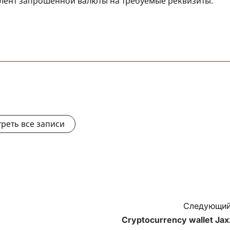
валент запрошенной валюты на требуемые реквизиты.
реть все записи
Следующий
Cryptocurrency wallet Jax