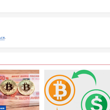
ься
.
рия