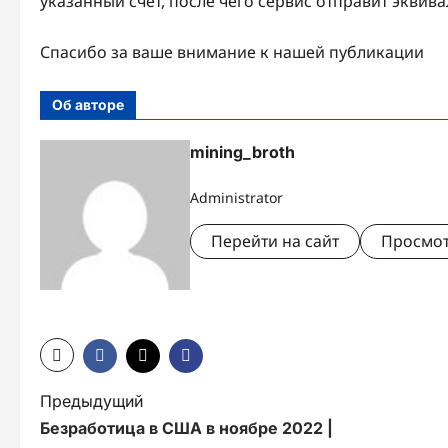
указанный счет, после чего сервис отправит экви
Спасибо за ваше внимание к нашей публикации
Об авторе
mining_broth
Administrator
Перейти на сайт
Просмот
Н
Предыдущий
Безработица в США в ноябре 2022 |
а