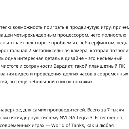
упателю возможность поиграть в продвинутую игру, приче
снащен четырехъядерным процессором, чего полностью
 испытывает некоторые проблемы с веб-серфингом, ведь
 фронтальная 2-мегапиксельная камера, которая позволи
есть одна интересная деталь в дизайне – это несъемный
в чистоте и сохранности.Вердикт: такой планшетный ПК
ивания видео и проведения долгих часов в современных
тей, вот еще небольшой список похожих.
, наверное, для самих производителей. Всего за 7 тысяч
ки пятиядерную систему NVIDIA Tegra 3. Естественно,
 современных играх — World of Tanks, как и любая