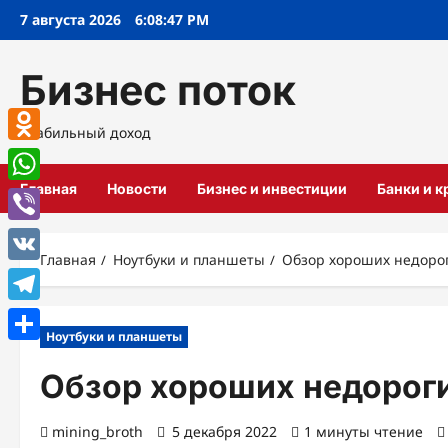
Перейти
7 августа 2026
6:08:48 PM
к
содержимому
Бизнес поток
Стабильный доход
Odnoklassniki
Главная
Новости
Бизнес и инвестиции
Банки и 
WhatsApp
Viber
Главная
Ноутбуки и планшеты
Обзор хороших недоро
VK
Telegram
Ноутбуки и планшеты
Отправить
Обзор хороших недорог
mining_broth
5 декабря 2022
1 минуты чтение