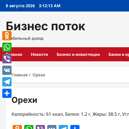
Перейти
8 августа 2026
3:12:14 AM
к
содержимому
Бизнес поток
Стабильный доход
Odnoklassniki
Главная
Новости
Бизнес и инвестиции
Банки и 
WhatsApp
Viber
Главная
Орехи
VK
Telegram
Орехи
Отправить
Калорийность: 61 ккал, Белки: 1.2 г, Жиры: 38.5 г, Уг