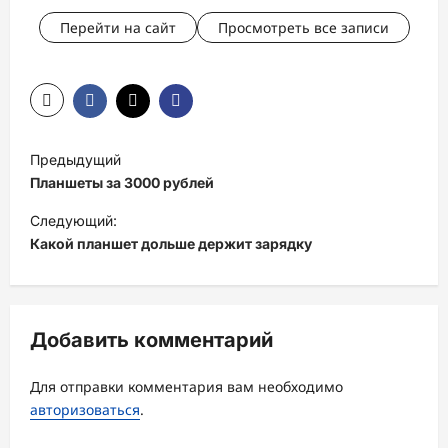
Перейти на сайт
Просмотреть все записи
Н
Предыдущий
а
Планшеты за 3000 рублей
в
Следующий:
и
Какой планшет дольше держит зарядку
г
а
ц
Добавить комментарий
и
Для отправки комментария вам необходимо
я
авторизоваться
.
з