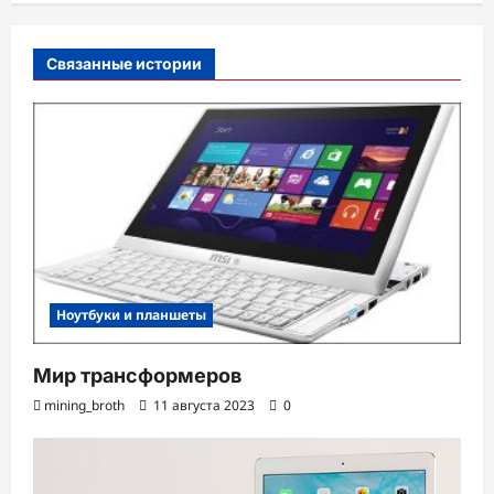
а
п
Связанные истории
и
с
и
Ноутбуки и планшеты
Мир трансформеров
mining_broth
11 августа 2023
0