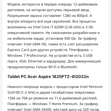
Модель интересна в первую очередь 12-дюймовым
дисплеем, на котором доступен перьевой ввод.
Разрешение экрана составляет 1280 на 800pxl. А
внутри аппарата всё ещё серьёзней. Все процессы
возложены на Intel Core i7-620M (2,66 GHz) и 3 Gb
оперативной памяти. Не сэкономили разработчики и
на мобильном харде, установив 500 Gb. За графику
отвечает Intel GMA HD, также есть слот расширения
Express Card для других устройств. Платформа —
Windows 7 Professional. На устройстве есть 3 USB
порта, VGA, Ethernet и кардридер. Для коммуникаций
предусмотрены только Wi-Fi и Bluetooth.
Tablet PC Acer Aspire 1825PTZ-412G32n
Немного попроще модель с процессором Intel Pentium
SU4100 (1,3 GHz) и двумя гигабайтами оперативки.
1366 на 768 px уложили на 11,6-дюймовый дисплей.
Платформа — Windows 7 Home Premium. За графику
отвечает Intel GMA X4500, жёсткий диск на 320 гигов.