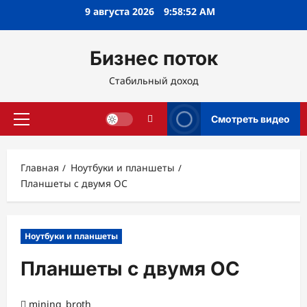
Перейти
9 августа 2026
9:58:53 AM
к
содержимому
Бизнес поток
Стабильный доход
Смотреть видео
Основное
меню
Главная
Ноутбуки и планшеты
Планшеты с двумя ОС
Ноутбуки и планшеты
Планшеты с двумя ОС
mining_broth