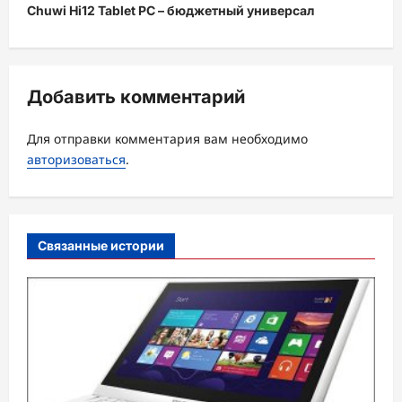
и
Chuwi Hi12 Tablet PC – бюджетный универсал
г
а
ц
Добавить комментарий
и
Для отправки комментария вам необходимо
я
авторизоваться
.
з
а
п
Связанные истории
и
с
и