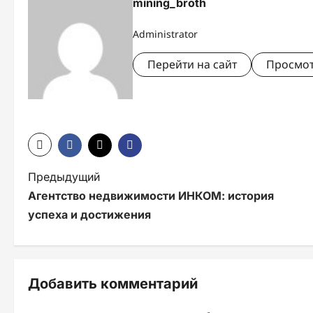
mining_broth
Administrator
Перейти на сайт
Просмот
Н
Предыдущий
Агентство недвижимости ИНКОМ: история
а
успеха и достижения
в
и
г
Добавить комментарий
а