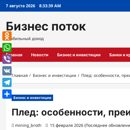
Перейти
7 августа 2026
8:33:40 AM
к
содержимому
Бизнес поток
Стабильный доход
Odnoklassniki
Главная
Новости
Бизнес и инвестиции
Банки и 
WhatsApp
Viber
Главная
Бизнес и инвестиции
Плед: особенности, пр
VK
Telegram
Бизнес и инвестиции
Отправить
Плед: особенности, пре
mining_broth
15 февраля 2026 (Последнее обновлени