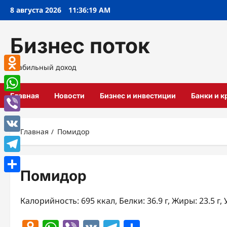
Перейти
8 августа 2026
11:36:19 AM
к
содержимому
Бизнес поток
Стабильный доход
Odnoklassniki
Главная
Новости
Бизнес и инвестиции
Банки и 
WhatsApp
Viber
Главная
Помидор
VK
Telegram
Помидор
Отправить
Калорийность: 695 ккал, Белки: 36.9 г, Жиры: 23.5 г, 